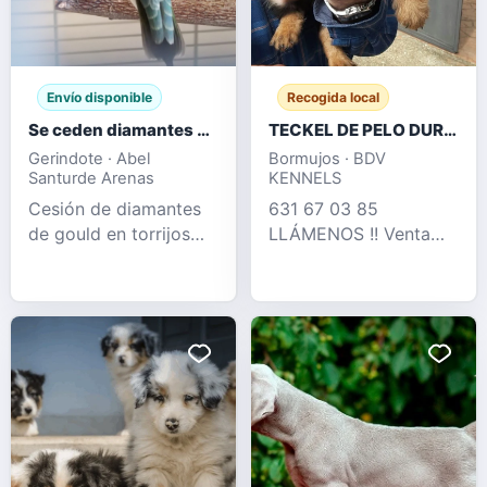
Envío disponible
Recogida local
Se ceden diamantes de Gould
TECKEL DE PELO DURO OFERTA DESDE 350 €
Gerindote · Abel
Bormujos · BDV
Santurde Arenas
KENNELS
Cesión de diamantes
631 67 03 85
de gould en torrijos
LLÁMENOS !! Venta
tengo machos y
legal de cria
hembras del año 25 y
profesional de teckel
26
pelo duro , perros muy
adptados tanto como
para hogar como para
rastreo de jabalí ,