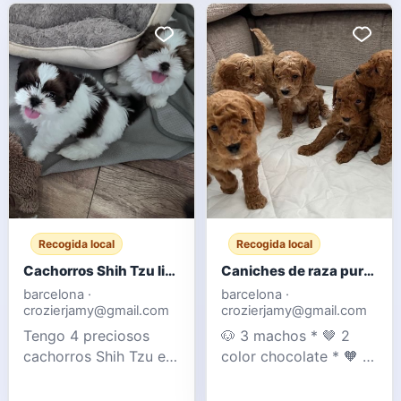
es un apuesto
con niños y otros
Labrador rojo zorro.
animales (gatos).
Los cachorros están
Ambos padres son
bien socializados con
nuestras mascotas y
niños y tienen un
se pueden ver con
carácter tranquilo pero
ellos. Su madre es una
enérgico. Tenemos 1 m
Cockapoo F1 y su
padre un Caniche Mi
Recogida local
Recogida local
Cachorros Shih Tzu listos para entregar
Caniches de raza pura color chocolate y albaricoque - Registrados en el Club de Caniches
barcelona ·
barcelona ·
crozierjamy@gmail.com
crozierjamy@gmail.com
Tengo 4 preciosos
🐶 3 machos * 🤎 2
cachorros Shih Tzu en
color chocolate * 🧡 1
venta. Tanto la madre
color albaricoque 🐶 2
como el padre son
hembras * 🤎 1 color