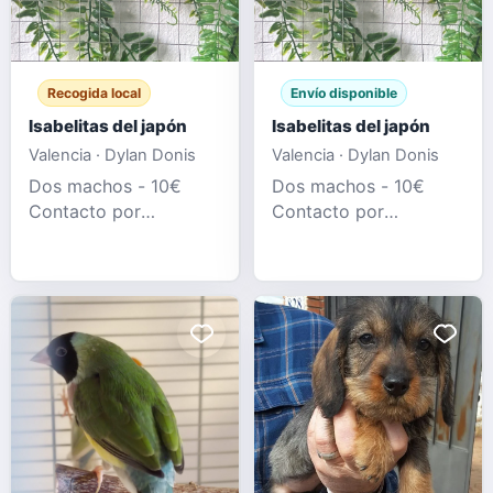
Recogida local
Envío disponible
Isabelitas del japón
Isabelitas del japón
Valencia · Dylan Donis
Valencia · Dylan Donis
Dos machos - 10€
Dos machos - 10€
Contacto por
Contacto por
whatsapp al
whatsapp al
634474523
634474523