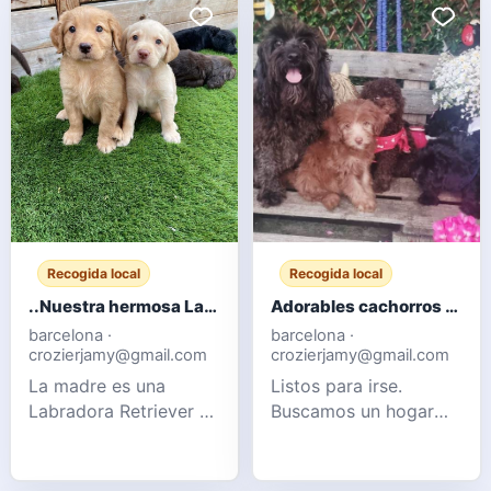
Recogida local
Recogida local
..Nuestra hermosa Labradora chocolate ha dado a luz a 10 cachorros robustos.
Adorables cachorros Cockapoo F1b
barcelona ·
barcelona ·
crozierjamy@gmail.com
crozierjamy@gmail.com
La madre es una
Listos para irse.
Labradora Retriever de
Buscamos un hogar
pura raza, pero no
cariñoso para nuestros
está registrada en el
adorables cachorros
Kennel Club. El padre
Cockapoo. Se crían