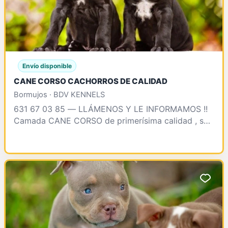
Envío disponible
CANE CORSO CACHORROS DE CALIDAD
Bormujos · BDV KENNELS
631 67 03 85 — LLÁMENOS Y LE INFORMAMOS !!
Camada CANE CORSO de primerísima calidad , se
enteegrarán vacunados , desparasitados , test
clínico , contr