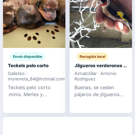
Envío disponible
Recogida local
Teckels pelo corto
Jilgueros verderones pardillos
Galisteo ·
Aznalcóllar · Antonio
moreneta_84@hotmail.com
Rodríguez
Teckels pelo corto
Buenas, se ceden
.minis. Merles y
pájaros de jilgueros
Chocolates sólidos
verderón y pardillo
Información por
nuevos de este año y
privado 📩
también de otros años
pájaros muy sanos y
perfectos, se recogen