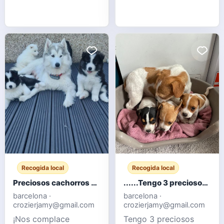
venden palomas
ornamentales, con
ejemplares blancos,
grises y moteados.
Aves sanas, criadas en
palomar y
acostumbradas a
convivir en grupo.
Ideales para
aficionados, criadores
o para ampliar un
palomar de orna
Recogida local
Recogida local
Preciosos cachorros Samoyedo
......Tengo 3 preciosos cachorros Jack Russell listos para sus nuevos hogares.
barcelona ·
barcelona ·
crozierjamy@gmail.com
crozierjamy@gmail.com
¡Nos complace
Tengo 3 preciosos