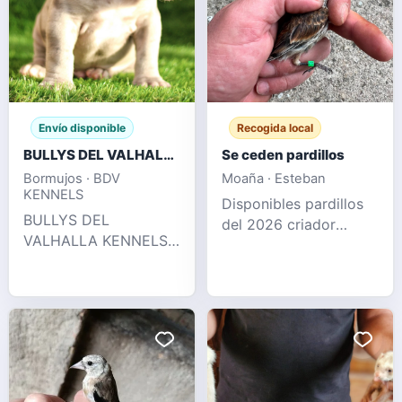
Envío disponible
Recogida local
BULLYS DEL VALHALLA KENNELS
Se ceden pardillos
Bormujos · BDV
Moaña · Esteban
KENNELS
Disponibles pardillos
BULLYS DEL
del 2026 criador
VALHALLA KENNELS
nacional de este año
LLÁMENOS !! 622 41
sanos y
47 93 WhatsApp y
desparasitados
llamadas Espectacular
camada puramente XL
con 2 x Hulk
disponible, en su
pedigree podemos