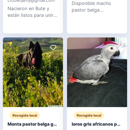
crozierjamy@gmail.com
Disponible macho
Nacieron en Bute y
pastor belga
están listos para unirse
groenendael para
a una nueva familia
monta. Excelente
amorosa desde
morfología, carácter y
AHORA. Los gatitos
salud. 3 años de edad.
vienen con todo lo
Mensaje para más
necesario: 2 vacunas,
información.
tratamiento antipulgas
WhatsApp 6
y desparasitación, y
microchip. Crecieron
en una familia con
niños pequeños, les
encanta
Recogida local
Recogida local
Monta pastor belga groenendael
loros gris africanos para adopcion