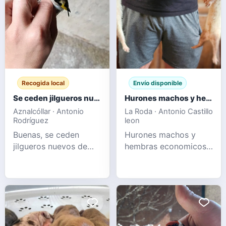
encontrar perros como
ddk9's Hulk,
Alphadog's Iron Man,
Rbg King liguer, New
Era Pitbul
Recogida local
Envío disponible
Se ceden jilgueros nuevos de este año
Hurones machos y hembras
Aznalcóllar · Antonio
La Roda · Antonio Castillo
Rodríguez
leon
Buenas, se ceden
Hurones machos y
jilgueros nuevos de
hembras economicos
este año sin mudar y
albinos champanes y
tambien empezando a
sables
mudar, pajaros
preciosos se dan en
mano, un saludo.+34
697 34 74 54