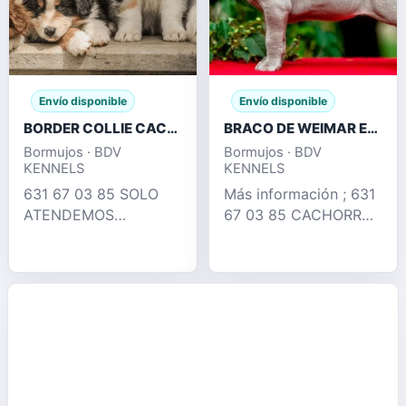
Envío disponible
Envío disponible
BORDER COLLIE CACHORROS , TRICOLOR MERLE
BRACO DE WEIMAR EXCELENTES CACHORROS
Bormujos · BDV
Bormujos · BDV
KENNELS
KENNELS
631 67 03 85 SOLO
Más información ; 631
ATENDEMOS
67 03 85 CACHORROS
LLAMADAS !!
BRACO DE WEIMAR
TENEMOS PRECIOS
BLUE & LILAC !!
COMPETITIVOS!!
DISPONEMOS DE
PRECIOS DESDE 350€
CACHORROS EN SU
!!! 631 67 03 85
ETAPA MAS PUPPY ,
LLÁMENOS !!
DESTETADOS ,
DISPONEMOS RED
VACUNADOS , DESP
MERLE , CHOCOLAT