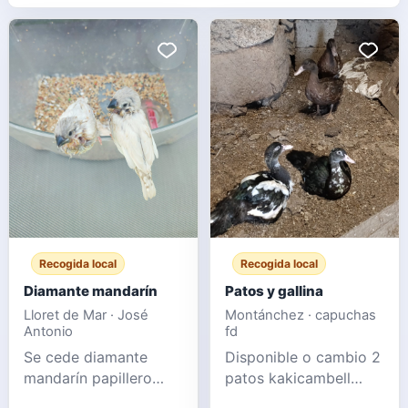
Recogida local
Recogida local
Diamante mandarín
Patos y gallina
Lloret de Mar · José
Montánchez · capuchas
Antonio
fd
Se cede diamante
Disponible o cambio 2
mandarín papillero
patos kakicambell
muy manso
macho Pareja de mudo