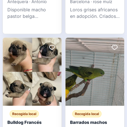
Antequera · Antonio
Barcelona · rose muiz
Disponible macho
Loros grises africanos
pastor belga
en adopción. Criados
groenendael para
en casa y alimentados
monta. Excelente
a mano, están
morfología, carácter y
vacunados y en
salud. 3 años de edad.
cuarentena. Tienen 6
Mensaje para más
meses y un excelente
información.
vínculo con sus
WhatsApp 6
dueños. Por motivos
familiares, queremos
darlos en adopción a
familias interesadas. Si
le interes
Recogida local
Recogida local
Bulldog Francés
Barrados machos