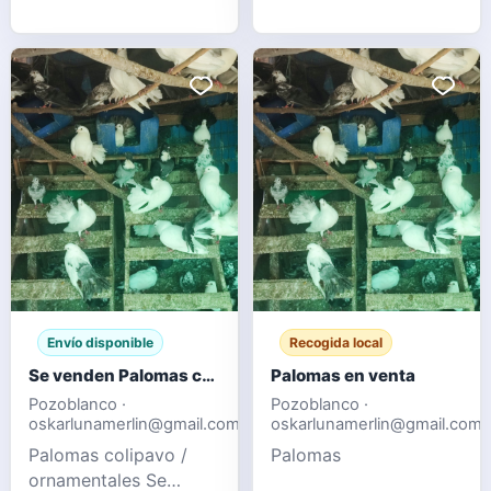
1 gallina enana Todo
de mayo de 2026 En
Montánchez Cáceres
Envío disponible
Recogida local
Se venden Palomas colipavo / ornamentales
Palomas en venta
Pozoblanco ·
Pozoblanco ·
oskarlunamerlin@gmail.com
oskarlunamerlin@gmail.com
Palomas colipavo /
Palomas
ornamentales Se