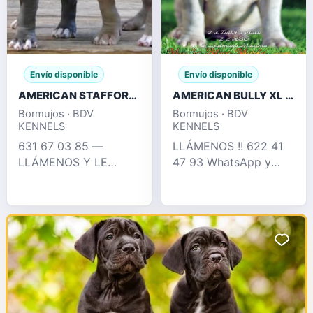
Envío disponible
Envío disponible
AMERICAN STAFFORD BLUE , FAWN , CHAMPAGNE
AMERICAN BULLY XL / XXL CRIA PROFESIONAL
Bormujos · BDV
Bormujos · BDV
KENNELS
KENNELS
631 67 03 85 —
LLÁMENOS !! 622 41
LLÁMENOS Y LE
47 93 WhatsApp y
INFORMAMOS !!
llamadas Espectacular
EXCELENTES
camada puramente XL
CACHORROS
con 2 x Hulk
AMERICAN STAFFORD
disponible, en su
, BLUE , CHAMPAGNE ,
pedigree podemos
CHOCO DE OJOS
encontrar perros como
AZULES., SILVER...
dd
PEDIGREE COMPL