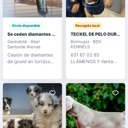
Envío disponible
Recogida local
Se ceden diamantes de Gould
TECKEL DE PELO DURO OFERTA DESDE 350 €
Gerindote · Abel
Bormujos · BDV
Santurde Arenas
KENNELS
Cesión de diamantes
631 67 03 85
de gould en torrijos
LLÁMENOS !! Venta
tengo machos y
legal de cria
hembras del año 25 y
profesional de teckel
26
pelo duro , perros muy
adptados tanto como
para hogar como para
rastreo de jabalí ,