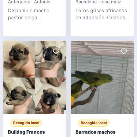
Antequera · Antonio
Barcelona · rose muiz
Disponible macho
Loros grises africanos
pastor belga
en adopción. Criados
groenendael para
en casa y alimentados
monta. Excelente
a mano, están
morfología, carácter y
vacunados y en
salud. 3 años de edad.
cuarentena. Tienen 6
Mensaje para más
meses y un excelente
información.
vínculo con sus
WhatsApp 6
dueños. Por motivos
familiares, queremos
darlos en adopción a
familias interesadas. Si
le interes
Recogida local
Recogida local
Bulldog Francés
Barrados machos