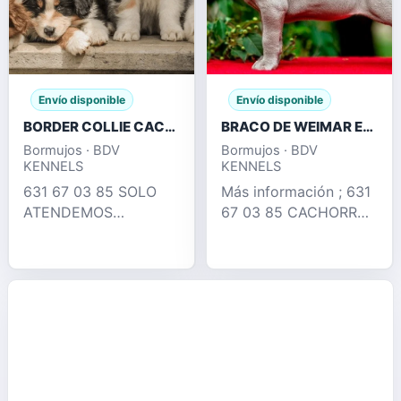
Envío disponible
Envío disponible
BORDER COLLIE CACHORROS , TRICOLOR MERLE
BRACO DE WEIMAR EXCELENTES CACHORROS
Bormujos · BDV
Bormujos · BDV
KENNELS
KENNELS
631 67 03 85 SOLO
Más información ; 631
ATENDEMOS
67 03 85 CACHORROS
LLAMADAS !!
BRACO DE WEIMAR
TENEMOS PRECIOS
BLUE & LILAC !!
COMPETITIVOS!!
DISPONEMOS DE
PRECIOS DESDE 350€
CACHORROS EN SU
!!! 631 67 03 85
ETAPA MAS PUPPY ,
LLÁMENOS !!
DESTETADOS ,
DISPONEMOS RED
VACUNADOS , DESP
MERLE , CHOCOLAT