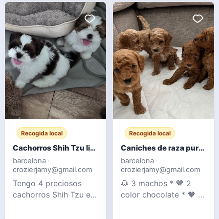
es un apuesto
con niños y otros
Labrador rojo zorro.
animales (gatos).
Los cachorros están
Ambos padres son
bien socializados con
nuestras mascotas y
niños y tienen un
se pueden ver con
carácter tranquilo pero
ellos. Su madre es una
enérgico. Tenemos 1 m
Cockapoo F1 y su
padre un Caniche Mi
Recogida local
Recogida local
Cachorros Shih Tzu listos para entregar
Caniches de raza pura color chocolate y albaricoque - Registrados en el Club de Caniches
barcelona ·
barcelona ·
crozierjamy@gmail.com
crozierjamy@gmail.com
Tengo 4 preciosos
🐶 3 machos * 🤎 2
cachorros Shih Tzu en
color chocolate * 🧡 1
venta. Tanto la madre
color albaricoque 🐶 2
como el padre son
hembras * 🤎 1 color