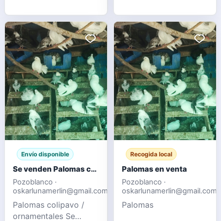
1 gallina enana Todo
de mayo de 2026 En
Montánchez Cáceres
Envío disponible
Recogida local
Se venden Palomas colipavo / ornamentales
Palomas en venta
Pozoblanco ·
Pozoblanco ·
oskarlunamerlin@gmail.com
oskarlunamerlin@gmail.com
Palomas colipavo /
Palomas
ornamentales Se