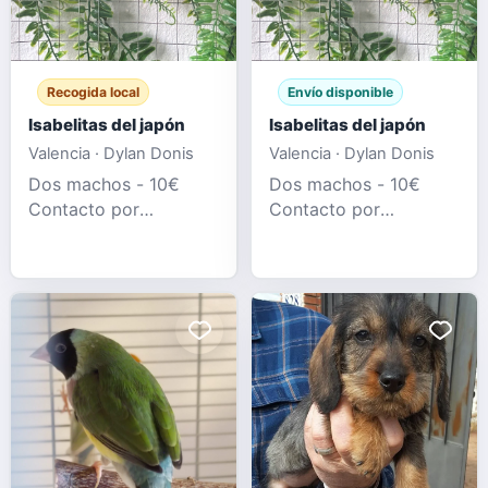
Recogida local
Envío disponible
Isabelitas del japón
Isabelitas del japón
Valencia · Dylan Donis
Valencia · Dylan Donis
Dos machos - 10€
Dos machos - 10€
Contacto por
Contacto por
whatsapp al
whatsapp al
634474523
634474523