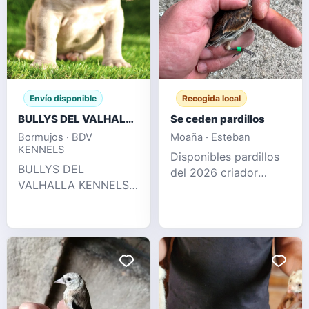
Envío disponible
Recogida local
BULLYS DEL VALHALLA KENNELS
Se ceden pardillos
Bormujos · BDV
Moaña · Esteban
KENNELS
Disponibles pardillos
BULLYS DEL
del 2026 criador
VALHALLA KENNELS
nacional de este año
LLÁMENOS !! 622 41
sanos y
47 93 WhatsApp y
desparasitados
llamadas Espectacular
camada puramente XL
con 2 x Hulk
disponible, en su
pedigree podemos