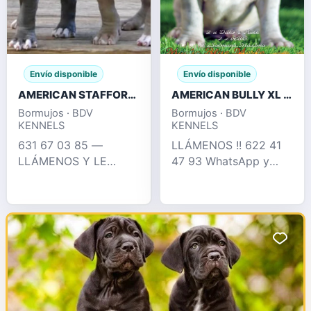
Envío disponible
Envío disponible
AMERICAN STAFFORD BLUE , FAWN , CHAMPAGNE
AMERICAN BULLY XL / XXL CRIA PROFESIONAL
Bormujos · BDV
Bormujos · BDV
KENNELS
KENNELS
631 67 03 85 —
LLÁMENOS !! 622 41
LLÁMENOS Y LE
47 93 WhatsApp y
INFORMAMOS !!
llamadas Espectacular
EXCELENTES
camada puramente XL
CACHORROS
con 2 x Hulk
AMERICAN STAFFORD
disponible, en su
, BLUE , CHAMPAGNE ,
pedigree podemos
CHOCO DE OJOS
encontrar perros como
AZULES., SILVER...
dd
PEDIGREE COMPL