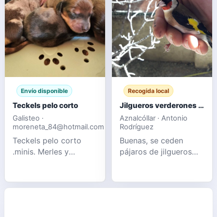
Envío disponible
Recogida local
Teckels pelo corto
Jilgueros verderones pardillos
Galisteo ·
Aznalcóllar · Antonio
moreneta_84@hotmail.com
Rodríguez
Teckels pelo corto
Buenas, se ceden
.minis. Merles y
pájaros de jilgueros
Chocolates sólidos
verderón y pardillo
Información por
nuevos de este año y
privado 📩
también de otros años
pájaros muy sanos y
perfectos, se recogen