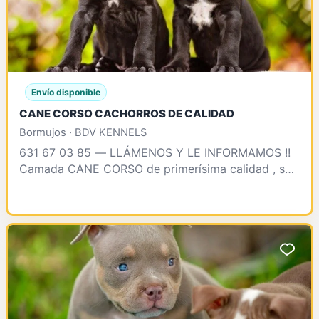
Envío disponible
CANE CORSO CACHORROS DE CALIDAD
Bormujos · BDV KENNELS
631 67 03 85 — LLÁMENOS Y LE INFORMAMOS !!
Camada CANE CORSO de primerísima calidad , se
enteegrarán vacunados , desparasitados , test
clínico , contr