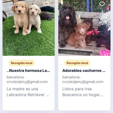
Recogida local
Recogida local
..Nuestra hermosa Labradora chocolate ha dado a luz a 10 cachorros robustos.
Adorables cachorros Cockapoo F1b
barcelona ·
barcelona ·
crozierjamy@gmail.com
crozierjamy@gmail.com
La madre es una
Listos para irse.
Labradora Retriever de
Buscamos un hogar
pura raza, pero no
cariñoso para nuestros
está registrada en el
adorables cachorros
Kennel Club. El padre
Cockapoo. Se crían