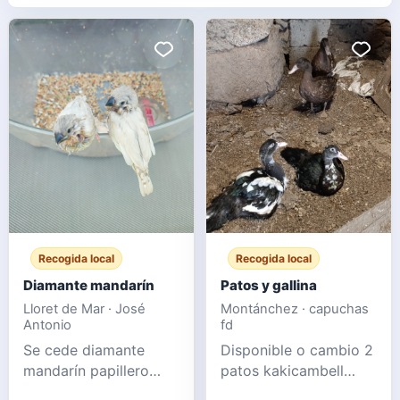
Recogida local
Recogida local
Diamante mandarín
Patos y gallina
Lloret de Mar · José
Montánchez · capuchas
Antonio
fd
Se cede diamante
Disponible o cambio 2
mandarín papillero
patos kakicambell
muy manso
macho Pareja de mudo