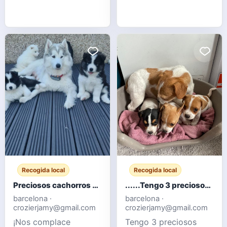
venden palomas
ornamentales, con
ejemplares blancos,
grises y moteados.
Aves sanas, criadas en
palomar y
acostumbradas a
convivir en grupo.
Ideales para
aficionados, criadores
o para ampliar un
palomar de orna
Recogida local
Recogida local
Preciosos cachorros Samoyedo
......Tengo 3 preciosos cachorros Jack Russell listos para sus nuevos hogares.
barcelona ·
barcelona ·
crozierjamy@gmail.com
crozierjamy@gmail.com
¡Nos complace
Tengo 3 preciosos