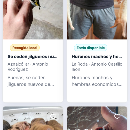
encontrar perros como
ddk9's Hulk,
Alphadog's Iron Man,
Rbg King liguer, New
Era Pitbul
Recogida local
Envío disponible
Se ceden jilgueros nuevos de este año
Hurones machos y hembras
Aznalcóllar · Antonio
La Roda · Antonio Castillo
Rodríguez
leon
Buenas, se ceden
Hurones machos y
jilgueros nuevos de
hembras economicos
este año sin mudar y
albinos champanes y
tambien empezando a
sables
mudar, pajaros
preciosos se dan en
mano, un saludo.+34
697 34 74 54