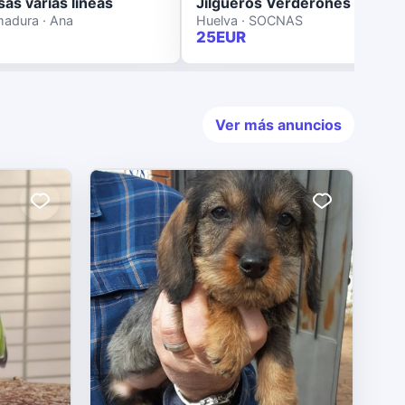
as varias lineas
Jilgueros Verderones Anillas federadas
madura · Ana
Huelva · SOCNAS
25EUR
Ver más anuncios