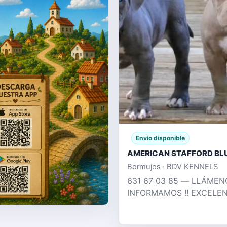
Envío disponible
Bormujos · BDV KENNELS
631 67 03 85 — LLÁMEN
INFORMAMOS !! EXCELE
CACHORROS AMERICAN
STAFFORD , BLUE , CHA