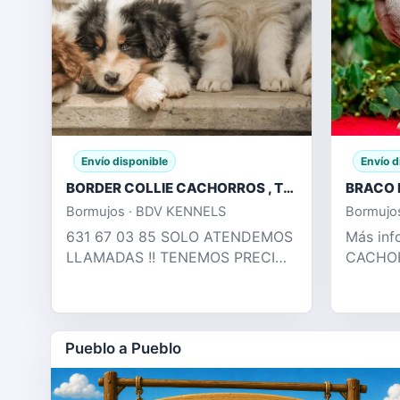
Envío disponible
Envío d
BORDER COLLIE CACHORROS , TRICOLOR MERLE
Bormujos · BDV KENNELS
Bormujo
631 67 03 85 SOLO ATENDEMOS
Más inf
LLAMADAS !! TENEMOS PRECIOS
CACHOR
COMPETITIVOS!! PRECIOS DESDE
BLUE &
350€ !!! 631 67 03 85 LLÁMENOS
CACHOR
!! DISPONEMOS RED MERLE ,
PUPPY 
CHOCOLAT
VACUNA
Pueblo a Pueblo