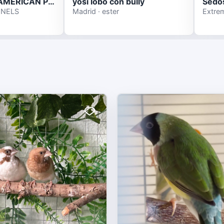
CACHORROS AMERICAN PITBULL DE CALIDAD
yosi lobo con bully
Sedos
ENNELS
Madrid · ester
Extre