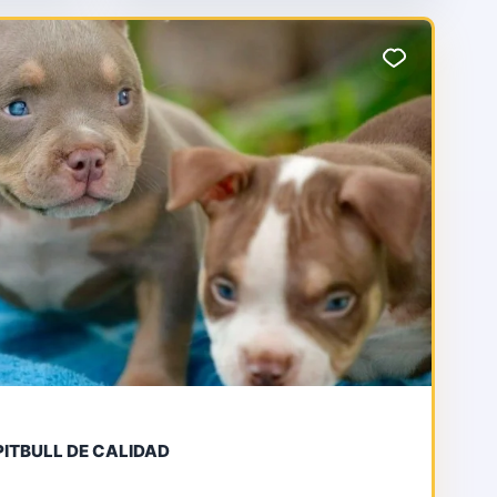
S.,
pedigree podemos encontrar
PL
perros como dd
ITBULL DE CALIDAD