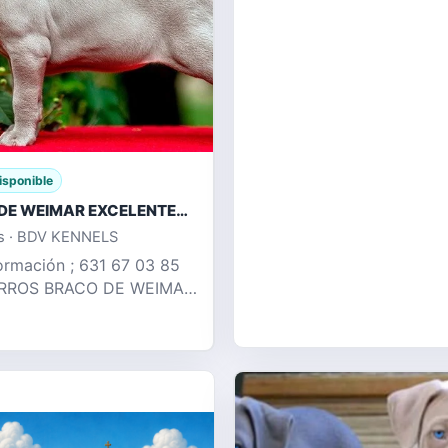
isponible
BRACO DE WEIMAR EXCELENTES CACHORROS
s · BDV KENNELS
ormación ; 631 67 03 85
ROS BRACO DE WEIMAR
 LILAC !! DISPONEMOS DE
ROS EN SU ETAPA MAS
, DESTETADOS ,
DOS , DESP