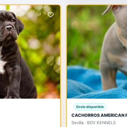
, CHOCO DE OJOS AZULE
SILVER... PEDIGREE COM
Envío disponible
CACHORROS AMERICAN P
Sevilla · BDV KENNELS