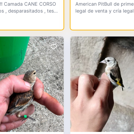
 !! Camada CANE CORSO
American PitBull de prim
s , desparasitados , test
legal de venta y cría leg
en impo