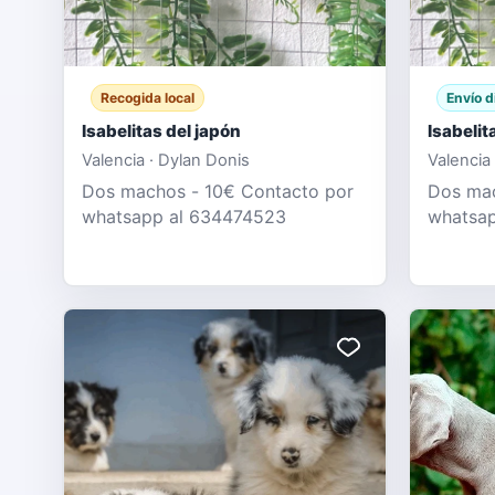
Recogida local
Envío d
Isabelitas del japón
Isabelit
Valencia · Dylan Donis
Valencia
Dos machos - 10€ Contacto por
Dos mac
whatsapp al 634474523
whatsa