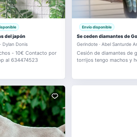
isponible
Envío disponible
as del japón
Se ceden diamantes de G
 · Dylan Donis
Gerindote · Abel Santurde A
hos - 10€ Contacto por
Cesión de diamantes de g
pp al 634474523
torrijos tengo machos y 
del año 25 y 26