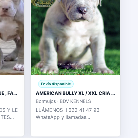
Envío disponible
AMERICAN STAFFORD BLUE , FAWN , CHAMPAGNE
AMERICAN BULLY XL / XXL CRIA PROFESIONAL
Bormujos · BDV KENNELS
OS Y LE
LLÁMENOS !! 622 41 47 93
NTES
WhatsApp y llamadas
Espectacular camada puramente
MPAGNE
XL con 2 x Hulk disponible, en su