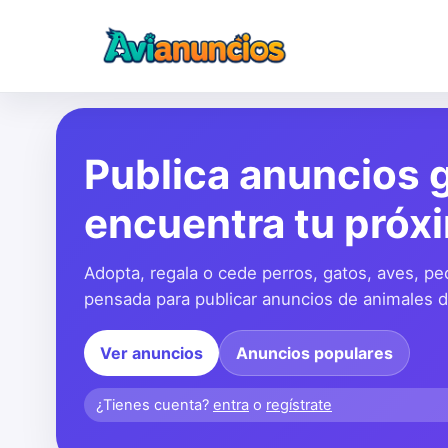
Publica anuncios g
encuentra tu próx
Adopta, regala o cede perros, gatos, aves, pe
pensada para publicar anuncios de animales de
Ver anuncios
Anuncios populares
¿Tienes cuenta?
entra
o
regístrate