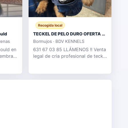
Recogida local
ould
TECKEL DE PELO DURO OFERTA DESDE 350 €
renas
Bormujos · BDV KENNELS
ould en
631 67 03 85 LLÁMENOS !! Venta
hembras
legal de cria profesional de teckel
pelo duro , perros muy adptados
tanto como para hogar como
para rastreo de jabalí ,