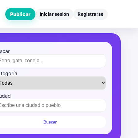
Publicar
Iniciar sesión
Registrarse
scar
tegoría
udad
Buscar