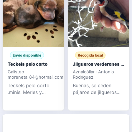
Envío disponible
Recogida local
Teckels pelo corto
Jilgueros verderones pardillos
Galisteo ·
Aznalcóllar · Antonio
moreneta_84@hotmail.com
Rodríguez
Teckels pelo corto
Buenas, se ceden
.minis. Merles y
pájaros de jilgueros
Chocolates sólidos
verderón y pardillo
Información por
nuevos de este año y
privado 📩
también de otros años
pájaros muy sanos y
perfectos, se recogen