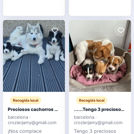
venden palomas
ornamentales, con
ejemplares blancos,
grises y moteados.
Aves sanas, criadas en
palomar y
acostumbradas a
convivir en grupo.
Ideales para
aficionados, criadores
o para ampliar un
palomar de orna
Recogida local
Recogida local
Preciosos cachorros Samoyedo
......Tengo 3 preciosos cachorros Jack Russell listos para sus nuevos hogares.
barcelona ·
barcelona ·
crozierjamy@gmail.com
crozierjamy@gmail.com
¡Nos complace
Tengo 3 preciosos