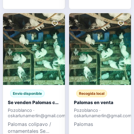
1 gallina enana Todo
de mayo de 2026 En
Montánchez Cáceres
Envío disponible
Recogida local
Se venden Palomas colipavo / ornamentales
Palomas en venta
Pozoblanco ·
Pozoblanco ·
oskarlunamerlin@gmail.com
oskarlunamerlin@gmail.com
Palomas colipavo /
Palomas
ornamentales Se