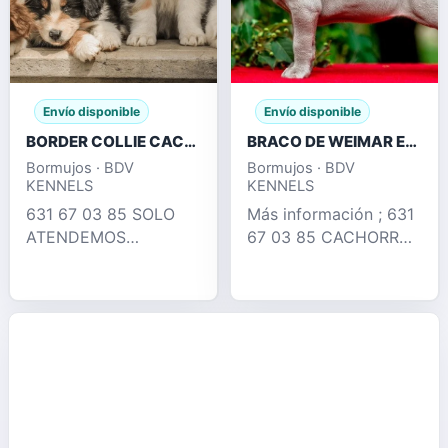
Envío disponible
Envío disponible
BORDER COLLIE CACHORROS , TRICOLOR MERLE
BRACO DE WEIMAR EXCELENTES CACHORROS
Bormujos · BDV
Bormujos · BDV
KENNELS
KENNELS
631 67 03 85 SOLO
Más información ; 631
ATENDEMOS
67 03 85 CACHORROS
LLAMADAS !!
BRACO DE WEIMAR
TENEMOS PRECIOS
BLUE & LILAC !!
COMPETITIVOS!!
DISPONEMOS DE
PRECIOS DESDE 350€
CACHORROS EN SU
!!! 631 67 03 85
ETAPA MAS PUPPY ,
LLÁMENOS !!
DESTETADOS ,
DISPONEMOS RED
VACUNADOS , DESP
MERLE , CHOCOLAT