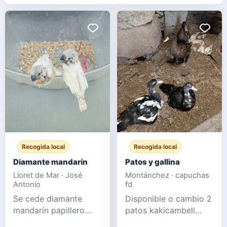
Recogida local
Recogida local
Diamante mandarín
Patos y gallina
Lloret de Mar · José
Montánchez · capuchas
Antonio
fd
Se cede diamante
Disponible o cambio 2
mandarín papillero
patos kakicambell
muy manso
macho Pareja de mudo