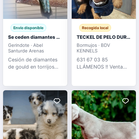
Envío disponible
Recogida local
Se ceden diamantes de Gould
TECKEL DE PELO DURO OFERTA DESDE 350 €
Gerindote · Abel
Bormujos · BDV
Santurde Arenas
KENNELS
Cesión de diamantes
631 67 03 85
de gould en torrijos
LLÁMENOS !! Venta
tengo machos y
legal de cria
hembras del año 25 y
profesional de teckel
26
pelo duro , perros muy
adptados tanto como
para hogar como para
rastreo de jabalí ,