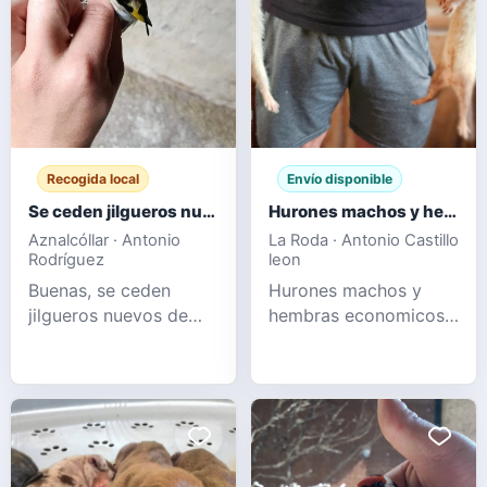
encontrar perros como
ddk9's Hulk,
Alphadog's Iron Man,
Rbg King liguer, New
Era Pitbul
Recogida local
Envío disponible
Se ceden jilgueros nuevos de este año
Hurones machos y hembras
Aznalcóllar · Antonio
La Roda · Antonio Castillo
Rodríguez
leon
Buenas, se ceden
Hurones machos y
jilgueros nuevos de
hembras economicos
este año sin mudar y
albinos champanes y
tambien empezando a
sables
mudar, pajaros
preciosos se dan en
mano, un saludo.+34
697 34 74 54