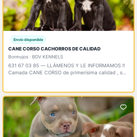
Envío disponible
CANE CORSO CACHORROS DE CALIDAD
Bormujos · BDV KENNELS
631 67 03 85 — LLÁMENOS Y LE INFORMAMOS !!
Camada CANE CORSO de primerísima calidad , se
enteegrarán vacunados , desparasitados , test
clínico , contr