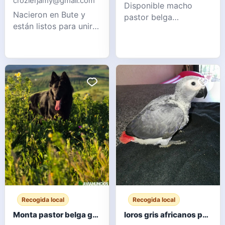
crozierjamy@gmail.com
Disponible macho
Nacieron en Bute y
pastor belga
están listos para unirse
groenendael para
a una nueva familia
monta. Excelente
amorosa desde
morfología, carácter y
AHORA. Los gatitos
salud. 3 años de edad.
vienen con todo lo
Mensaje para más
necesario: 2 vacunas,
información.
tratamiento antipulgas
WhatsApp 6
y desparasitación, y
microchip. Crecieron
en una familia con
niños pequeños, les
encanta
Recogida local
Recogida local
Monta pastor belga groenendael
loros gris africanos para adopcion