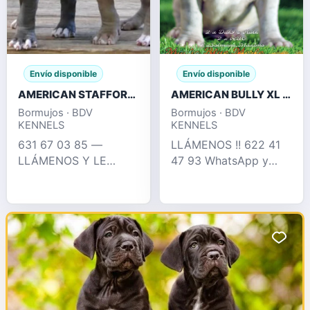
Envío disponible
Envío disponible
AMERICAN STAFFORD BLUE , FAWN , CHAMPAGNE
AMERICAN BULLY XL / XXL CRIA PROFESIONAL
Bormujos · BDV
Bormujos · BDV
KENNELS
KENNELS
631 67 03 85 —
LLÁMENOS !! 622 41
LLÁMENOS Y LE
47 93 WhatsApp y
INFORMAMOS !!
llamadas Espectacular
EXCELENTES
camada puramente XL
CACHORROS
con 2 x Hulk
AMERICAN STAFFORD
disponible, en su
, BLUE , CHAMPAGNE ,
pedigree podemos
CHOCO DE OJOS
encontrar perros como
AZULES., SILVER...
dd
PEDIGREE COMPL