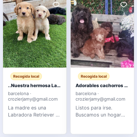
Recogida local
Recogida local
..Nuestra hermosa Labradora chocolate ha dado a luz a 10 cachorros robustos.
Adorables cachorros Cockapoo F1b
barcelona ·
barcelona ·
crozierjamy@gmail.com
crozierjamy@gmail.com
La madre es una
Listos para irse.
Labradora Retriever de
Buscamos un hogar
pura raza, pero no
cariñoso para nuestros
está registrada en el
adorables cachorros
Kennel Club. El padre
Cockapoo. Se crían