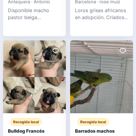
Antequera · Antonio
Barcelona · rose muiz
Disponible macho
Loros grises africanos
pastor belga
en adopción. Criados
groenendael para
en casa y alimentados
monta. Excelente
a mano, están
morfología, carácter y
vacunados y en
salud. 3 años de edad.
cuarentena. Tienen 6
Mensaje para más
meses y un excelente
información.
vínculo con sus
WhatsApp 6
dueños. Por motivos
familiares, queremos
darlos en adopción a
familias interesadas. Si
le interes
Recogida local
Recogida local
Bulldog Francés
Barrados machos