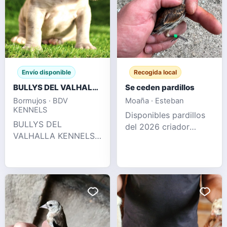
Envío disponible
Recogida local
BULLYS DEL VALHALLA KENNELS
Se ceden pardillos
Bormujos · BDV
Moaña · Esteban
KENNELS
Disponibles pardillos
BULLYS DEL
del 2026 criador
VALHALLA KENNELS
nacional de este año
LLÁMENOS !! 622 41
sanos y
47 93 WhatsApp y
desparasitados
llamadas Espectacular
camada puramente XL
con 2 x Hulk
disponible, en su
pedigree podemos