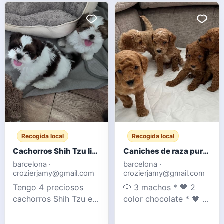
es un apuesto
con niños y otros
Labrador rojo zorro.
animales (gatos).
Los cachorros están
Ambos padres son
bien socializados con
nuestras mascotas y
niños y tienen un
se pueden ver con
carácter tranquilo pero
ellos. Su madre es una
enérgico. Tenemos 1 m
Cockapoo F1 y su
padre un Caniche Mi
Recogida local
Recogida local
Cachorros Shih Tzu listos para entregar
Caniches de raza pura color chocolate y albaricoque - Registrados en el Club de Caniches
barcelona ·
barcelona ·
crozierjamy@gmail.com
crozierjamy@gmail.com
Tengo 4 preciosos
🐶 3 machos * 🤎 2
cachorros Shih Tzu en
color chocolate * 🧡 1
venta. Tanto la madre
color albaricoque 🐶 2
como el padre son
hembras * 🤎 1 color