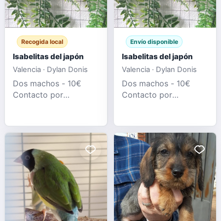
Recogida local
Envío disponible
Isabelitas del japón
Isabelitas del japón
Valencia · Dylan Donis
Valencia · Dylan Donis
Dos machos - 10€
Dos machos - 10€
Contacto por
Contacto por
whatsapp al
whatsapp al
634474523
634474523