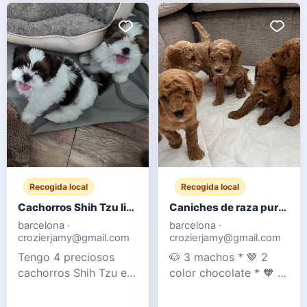
es un apuesto
con niños y otros
Labrador rojo zorro.
animales (gatos).
Los cachorros están
Ambos padres son
bien socializados con
nuestras mascotas y
niños y tienen un
se pueden ver con
carácter tranquilo pero
ellos. Su madre es una
enérgico. Tenemos 1 m
Cockapoo F1 y su
padre un Caniche Mi
Recogida local
Recogida local
Cachorros Shih Tzu listos para entregar
Caniches de raza pura color chocolate y albaricoque - Registrados en el Club de Caniches
barcelona ·
barcelona ·
crozierjamy@gmail.com
crozierjamy@gmail.com
Tengo 4 preciosos
🐶 3 machos * 🤎 2
cachorros Shih Tzu en
color chocolate * 🧡 1
venta. Tanto la madre
color albaricoque 🐶 2
como el padre son
hembras * 🤎 1 color