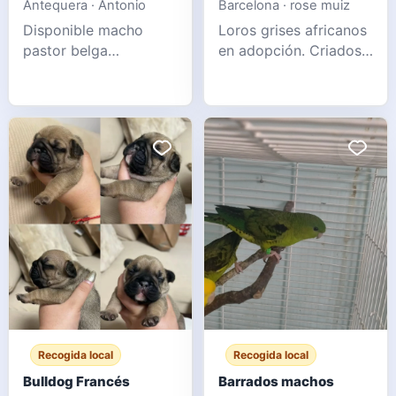
Antequera · Antonio
Barcelona · rose muiz
Disponible macho
Loros grises africanos
pastor belga
en adopción. Criados
groenendael para
en casa y alimentados
monta. Excelente
a mano, están
morfología, carácter y
vacunados y en
salud. 3 años de edad.
cuarentena. Tienen 6
Mensaje para más
meses y un excelente
información.
vínculo con sus
WhatsApp 6
dueños. Por motivos
familiares, queremos
darlos en adopción a
familias interesadas. Si
le interes
Recogida local
Recogida local
Bulldog Francés
Barrados machos