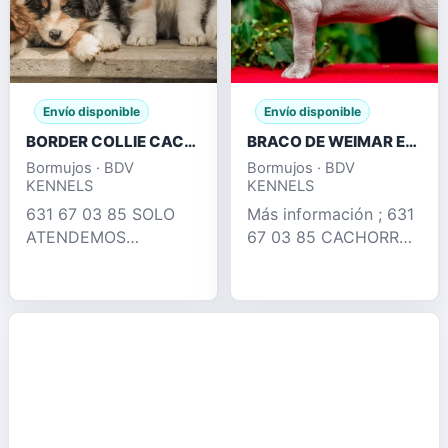
Envío disponible
Envío disponible
BORDER COLLIE CACHORROS , TRICOLOR MERLE
BRACO DE WEIMAR EXCELENTES CACHORROS
Bormujos · BDV
Bormujos · BDV
KENNELS
KENNELS
631 67 03 85 SOLO
Más información ; 631
ATENDEMOS
67 03 85 CACHORROS
LLAMADAS !!
BRACO DE WEIMAR
TENEMOS PRECIOS
BLUE & LILAC !!
COMPETITIVOS!!
DISPONEMOS DE
PRECIOS DESDE 350€
CACHORROS EN SU
!!! 631 67 03 85
ETAPA MAS PUPPY ,
LLÁMENOS !!
DESTETADOS ,
DISPONEMOS RED
VACUNADOS , DESP
MERLE , CHOCOLAT