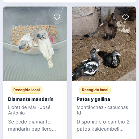
Recogida local
Recogida local
Diamante mandarín
Patos y gallina
Lloret de Mar · José
Montánchez · capuchas
Antonio
fd
Se cede diamante
Disponible o cambio 2
mandarín papillero
patos kakicambell
muy manso
macho Pareja de mudo