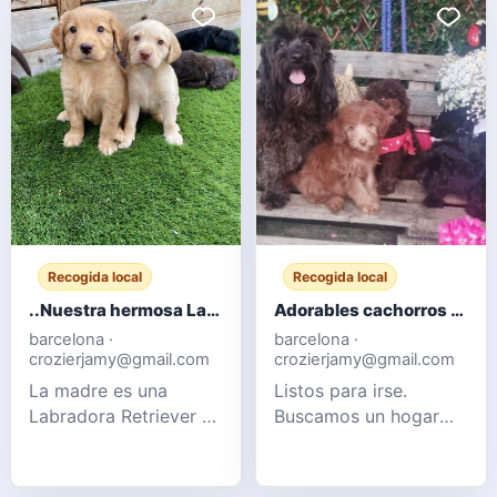
Recogida local
Recogida local
..Nuestra hermosa Labradora chocolate ha dado a luz a 10 cachorros robustos.
Adorables cachorros Cockapoo F1b
barcelona ·
barcelona ·
crozierjamy@gmail.com
crozierjamy@gmail.com
La madre es una
Listos para irse.
Labradora Retriever de
Buscamos un hogar
pura raza, pero no
cariñoso para nuestros
está registrada en el
adorables cachorros
Kennel Club. El padre
Cockapoo. Se crían