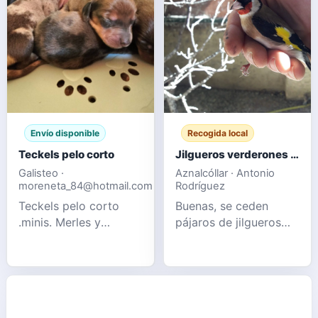
Envío disponible
Recogida local
Teckels pelo corto
Jilgueros verderones pardillos
Galisteo ·
Aznalcóllar · Antonio
moreneta_84@hotmail.com
Rodríguez
Teckels pelo corto
Buenas, se ceden
.minis. Merles y
pájaros de jilgueros
Chocolates sólidos
verderón y pardillo
Información por
nuevos de este año y
privado 📩
también de otros años
pájaros muy sanos y
perfectos, se recogen