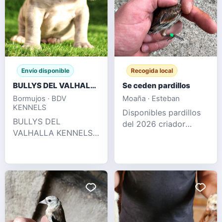
Envío disponible
Recogida local
BULLYS DEL VALHALLA KENNELS
Se ceden pardillos
Bormujos · BDV
Moaña · Esteban
KENNELS
Disponibles pardillos
BULLYS DEL
del 2026 criador
VALHALLA KENNELS
nacional de este año
LLÁMENOS !! 622 41
sanos y
47 93 WhatsApp y
desparasitados
llamadas Espectacular
camada puramente XL
con 2 x Hulk
disponible, en su
pedigree podemos