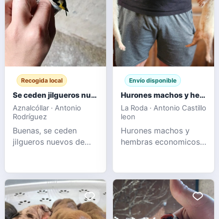
encontrar perros como
ddk9's Hulk,
Alphadog's Iron Man,
Rbg King liguer, New
Era Pitbul
Recogida local
Envío disponible
Se ceden jilgueros nuevos de este año
Hurones machos y hembras
Aznalcóllar · Antonio
La Roda · Antonio Castillo
Rodríguez
leon
Buenas, se ceden
Hurones machos y
jilgueros nuevos de
hembras economicos
este año sin mudar y
albinos champanes y
tambien empezando a
sables
mudar, pajaros
preciosos se dan en
mano, un saludo.+34
697 34 74 54