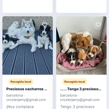
venden palomas
ornamentales, con
ejemplares blancos,
grises y moteados.
Aves sanas, criadas en
palomar y
acostumbradas a
convivir en grupo.
Ideales para
aficionados, criadores
o para ampliar un
palomar de orna
Recogida local
Recogida local
Preciosos cachorros Samoyedo
......Tengo 3 preciosos cachorros Jack Russell listos para sus nuevos hogares.
barcelona ·
barcelona ·
crozierjamy@gmail.com
crozierjamy@gmail.com
¡Nos complace
Tengo 3 preciosos