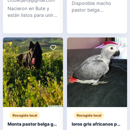
crozierjamy@gmail.com
Disponible macho
Nacieron en Bute y
pastor belga
están listos para unirse
groenendael para
a una nueva familia
monta. Excelente
amorosa desde
morfología, carácter y
AHORA. Los gatitos
salud. 3 años de edad.
vienen con todo lo
Mensaje para más
necesario: 2 vacunas,
información.
tratamiento antipulgas
WhatsApp 6
y desparasitación, y
microchip. Crecieron
en una familia con
niños pequeños, les
encanta
Recogida local
Recogida local
Monta pastor belga groenendael
loros gris africanos para adopcion