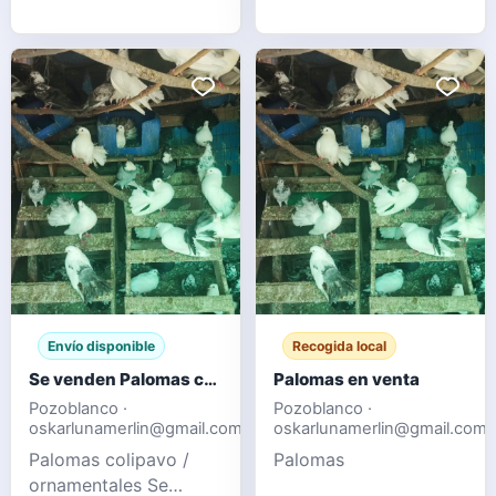
1 gallina enana Todo
de mayo de 2026 En
Montánchez Cáceres
Envío disponible
Recogida local
Se venden Palomas colipavo / ornamentales
Palomas en venta
Pozoblanco ·
Pozoblanco ·
oskarlunamerlin@gmail.com
oskarlunamerlin@gmail.com
Palomas colipavo /
Palomas
ornamentales Se