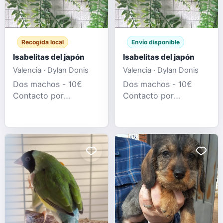
Recogida local
Envío disponible
Isabelitas del japón
Isabelitas del japón
Valencia · Dylan Donis
Valencia · Dylan Donis
Dos machos - 10€
Dos machos - 10€
Contacto por
Contacto por
whatsapp al
whatsapp al
634474523
634474523