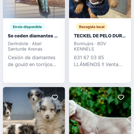
Envío disponible
Recogida local
Se ceden diamantes de Gould
TECKEL DE PELO DURO OFERTA DESDE 350 €
Gerindote · Abel
Bormujos · BDV
Santurde Arenas
KENNELS
Cesión de diamantes
631 67 03 85
de gould en torrijos
LLÁMENOS !! Venta
tengo machos y
legal de cria
hembras del año 25 y
profesional de teckel
26
pelo duro , perros muy
adptados tanto como
para hogar como para
rastreo de jabalí ,