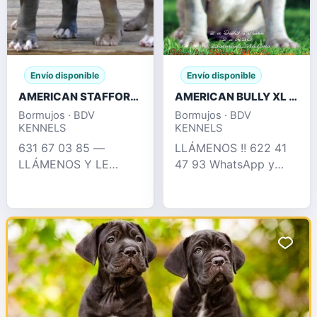
Envío disponible
Envío disponible
AMERICAN STAFFORD BLUE , FAWN , CHAMPAGNE
AMERICAN BULLY XL / XXL CRIA PROFESIONAL
Bormujos · BDV
Bormujos · BDV
KENNELS
KENNELS
631 67 03 85 —
LLÁMENOS !! 622 41
LLÁMENOS Y LE
47 93 WhatsApp y
INFORMAMOS !!
llamadas Espectacular
EXCELENTES
camada puramente XL
CACHORROS
con 2 x Hulk
AMERICAN STAFFORD
disponible, en su
, BLUE , CHAMPAGNE ,
pedigree podemos
CHOCO DE OJOS
encontrar perros como
AZULES., SILVER...
dd
PEDIGREE COMPL