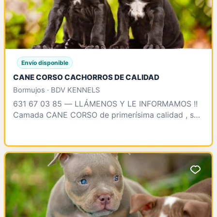
Envío disponible
CANE CORSO CACHORROS DE CALIDAD
Bormujos · BDV KENNELS
631 67 03 85 — LLÁMENOS Y LE INFORMAMOS !!
Camada CANE CORSO de primerísima calidad , se
enteegrarán vacunados , desparasitados , test
clínico , contr