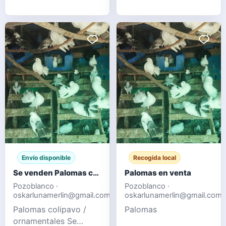
1 gallina enana Todo
de mayo de 2026 En
Montánchez Cáceres
Envío disponible
Recogida local
Se venden Palomas colipavo / ornamentales
Palomas en venta
Pozoblanco ·
Pozoblanco ·
oskarlunamerlin@gmail.com
oskarlunamerlin@gmail.com
Palomas colipavo /
Palomas
ornamentales Se