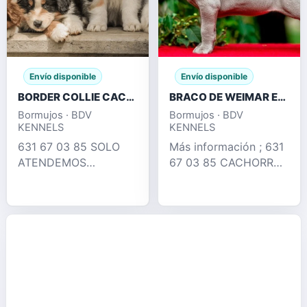
Envío disponible
Envío disponible
BORDER COLLIE CACHORROS , TRICOLOR MERLE
BRACO DE WEIMAR EXCELENTES CACHORROS
Bormujos · BDV
Bormujos · BDV
KENNELS
KENNELS
631 67 03 85 SOLO
Más información ; 631
ATENDEMOS
67 03 85 CACHORROS
LLAMADAS !!
BRACO DE WEIMAR
TENEMOS PRECIOS
BLUE & LILAC !!
COMPETITIVOS!!
DISPONEMOS DE
PRECIOS DESDE 350€
CACHORROS EN SU
!!! 631 67 03 85
ETAPA MAS PUPPY ,
LLÁMENOS !!
DESTETADOS ,
DISPONEMOS RED
VACUNADOS , DESP
MERLE , CHOCOLAT