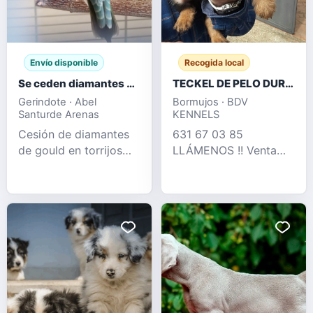
Envío disponible
Recogida local
Se ceden diamantes de Gould
TECKEL DE PELO DURO OFERTA DESDE 350 €
Gerindote · Abel
Bormujos · BDV
Santurde Arenas
KENNELS
Cesión de diamantes
631 67 03 85
de gould en torrijos
LLÁMENOS !! Venta
tengo machos y
legal de cria
hembras del año 25 y
profesional de teckel
26
pelo duro , perros muy
adptados tanto como
para hogar como para
rastreo de jabalí ,