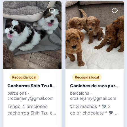
es un apuesto
con niños y otros
Labrador rojo zorro.
animales (gatos).
Los cachorros están
Ambos padres son
bien socializados con
nuestras mascotas y
niños y tienen un
se pueden ver con
carácter tranquilo pero
ellos. Su madre es una
enérgico. Tenemos 1 m
Cockapoo F1 y su
padre un Caniche Mi
Recogida local
Recogida local
Cachorros Shih Tzu listos para entregar
Caniches de raza pura color chocolate y albaricoque - Registrados en el Club de Caniches
barcelona ·
barcelona ·
crozierjamy@gmail.com
crozierjamy@gmail.com
Tengo 4 preciosos
🐶 3 machos * 🤎 2
cachorros Shih Tzu en
color chocolate * 🧡 1
venta. Tanto la madre
color albaricoque 🐶 2
como el padre son
hembras * 🤎 1 color