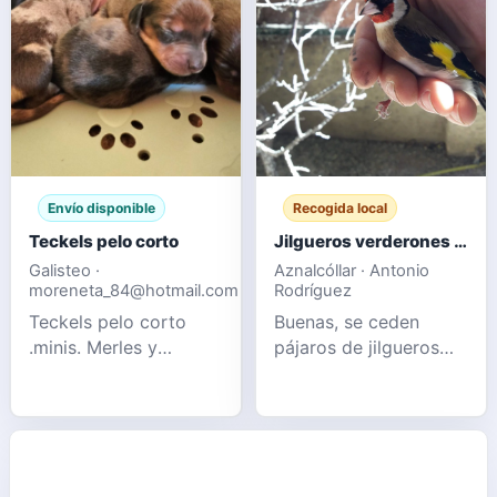
Envío disponible
Recogida local
Teckels pelo corto
Jilgueros verderones pardillos
Galisteo ·
Aznalcóllar · Antonio
moreneta_84@hotmail.com
Rodríguez
Teckels pelo corto
Buenas, se ceden
.minis. Merles y
pájaros de jilgueros
Chocolates sólidos
verderón y pardillo
Información por
nuevos de este año y
privado 📩
también de otros años
pájaros muy sanos y
perfectos, se recogen