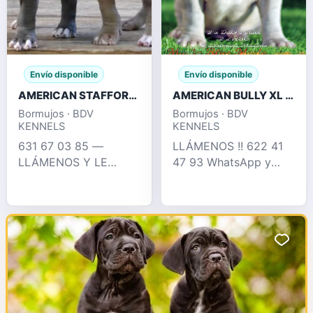
Envío disponible
Envío disponible
AMERICAN STAFFORD BLUE , FAWN , CHAMPAGNE
AMERICAN BULLY XL / XXL CRIA PROFESIONAL
Bormujos · BDV
Bormujos · BDV
KENNELS
KENNELS
631 67 03 85 —
LLÁMENOS !! 622 41
LLÁMENOS Y LE
47 93 WhatsApp y
INFORMAMOS !!
llamadas Espectacular
EXCELENTES
camada puramente XL
CACHORROS
con 2 x Hulk
AMERICAN STAFFORD
disponible, en su
, BLUE , CHAMPAGNE ,
pedigree podemos
CHOCO DE OJOS
encontrar perros como
AZULES., SILVER...
dd
PEDIGREE COMPL