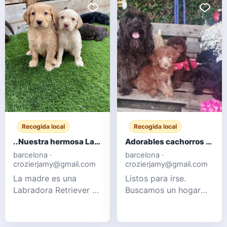
Recogida local
Recogida local
..Nuestra hermosa Labradora chocolate ha dado a luz a 10 cachorros robustos.
Adorables cachorros Cockapoo F1b
barcelona ·
barcelona ·
crozierjamy@gmail.com
crozierjamy@gmail.com
La madre es una
Listos para irse.
Labradora Retriever de
Buscamos un hogar
pura raza, pero no
cariñoso para nuestros
está registrada en el
adorables cachorros
Kennel Club. El padre
Cockapoo. Se crían