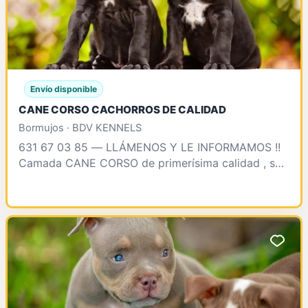
Envío disponible
CANE CORSO CACHORROS DE CALIDAD
Bormujos · BDV KENNELS
631 67 03 85 — LLÁMENOS Y LE INFORMAMOS !!
Camada CANE CORSO de primerísima calidad , se
enteegrarán vacunados , desparasitados , test
clínico , contr