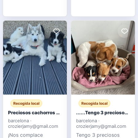
venden palomas
ornamentales, con
ejemplares blancos,
grises y moteados.
Aves sanas, criadas en
palomar y
acostumbradas a
convivir en grupo.
Ideales para
aficionados, criadores
o para ampliar un
palomar de orna
Recogida local
Recogida local
Preciosos cachorros Samoyedo
......Tengo 3 preciosos cachorros Jack Russell listos para sus nuevos hogares.
barcelona ·
barcelona ·
crozierjamy@gmail.com
crozierjamy@gmail.com
¡Nos complace
Tengo 3 preciosos