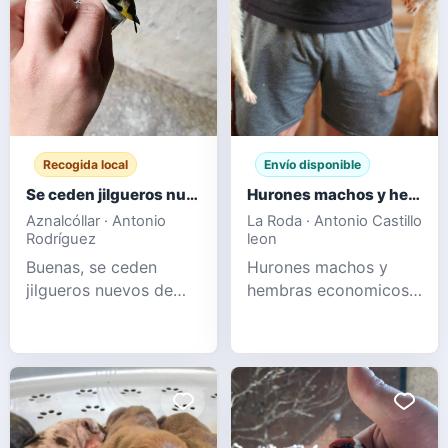
encontrar perros como
ddk9's Hulk,
Alphadog's Iron Man,
Rbg King liguer, New
Era Pitbul
Recogida local
Envío disponible
Se ceden jilgueros nuevos de este año
Hurones machos y hembras
Aznalcóllar · Antonio
La Roda · Antonio Castillo
Rodríguez
leon
Buenas, se ceden
Hurones machos y
jilgueros nuevos de
hembras economicos
este año sin mudar y
albinos champanes y
tambien empezando a
sables
mudar, pajaros
preciosos se dan en
mano, un saludo.+34
697 34 74 54