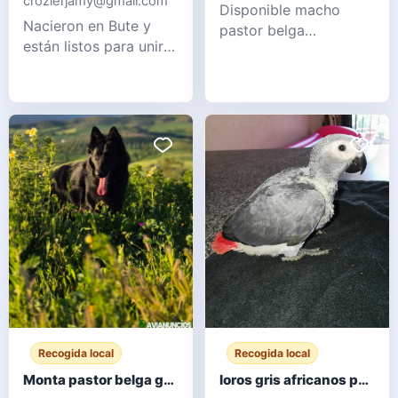
crozierjamy@gmail.com
Disponible macho
Nacieron en Bute y
pastor belga
están listos para unirse
groenendael para
a una nueva familia
monta. Excelente
amorosa desde
morfología, carácter y
AHORA. Los gatitos
salud. 3 años de edad.
vienen con todo lo
Mensaje para más
necesario: 2 vacunas,
información.
tratamiento antipulgas
WhatsApp 6
y desparasitación, y
microchip. Crecieron
en una familia con
niños pequeños, les
encanta
Recogida local
Recogida local
Monta pastor belga groenendael
loros gris africanos para adopcion