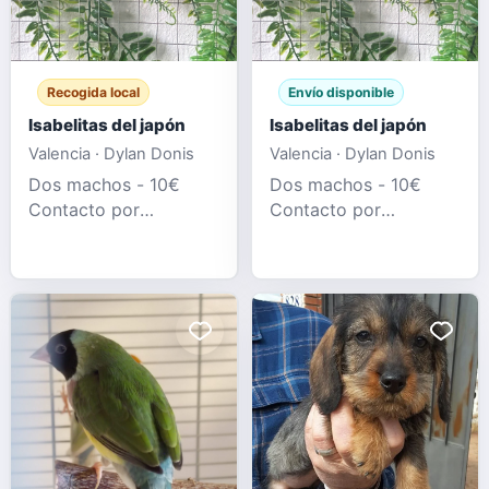
Recogida local
Envío disponible
Isabelitas del japón
Isabelitas del japón
Valencia · Dylan Donis
Valencia · Dylan Donis
Dos machos - 10€
Dos machos - 10€
Contacto por
Contacto por
whatsapp al
whatsapp al
634474523
634474523