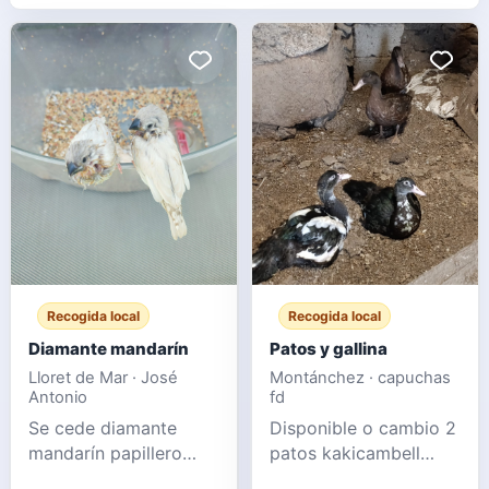
Recogida local
Recogida local
Diamante mandarín
Patos y gallina
Lloret de Mar · José
Montánchez · capuchas
Antonio
fd
Se cede diamante
Disponible o cambio 2
mandarín papillero
patos kakicambell
muy manso
macho Pareja de mudo