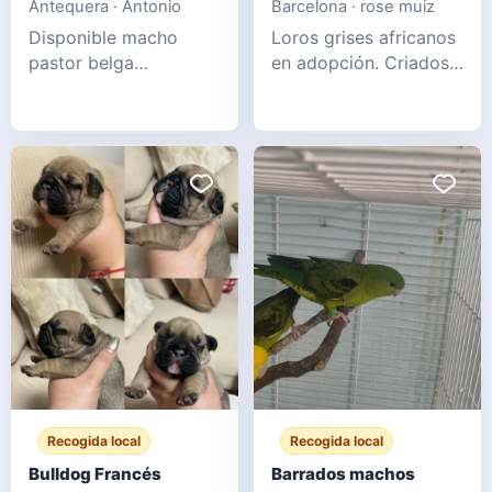
Antequera · Antonio
Barcelona · rose muiz
Disponible macho
Loros grises africanos
pastor belga
en adopción. Criados
groenendael para
en casa y alimentados
monta. Excelente
a mano, están
morfología, carácter y
vacunados y en
salud. 3 años de edad.
cuarentena. Tienen 6
Mensaje para más
meses y un excelente
información.
vínculo con sus
WhatsApp 6
dueños. Por motivos
familiares, queremos
darlos en adopción a
familias interesadas. Si
le interes
Recogida local
Recogida local
Bulldog Francés
Barrados machos