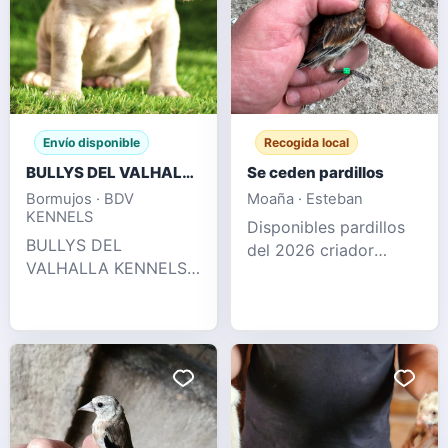
Envío disponible
Recogida local
BULLYS DEL VALHALLA KENNELS
Se ceden pardillos
Bormujos · BDV
Moaña · Esteban
KENNELS
Disponibles pardillos
BULLYS DEL
del 2026 criador
VALHALLA KENNELS
nacional de este año
LLÁMENOS !! 622 41
sanos y
47 93 WhatsApp y
desparasitados
llamadas Espectacular
camada puramente XL
con 2 x Hulk
disponible, en su
pedigree podemos